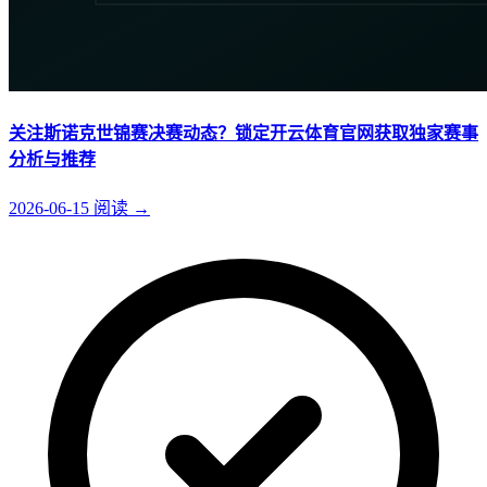
关注斯诺克世锦赛决赛动态？锁定开云体育官网获取独家赛事
分析与推荐
2026-06-15
阅读
→