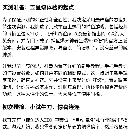
实测准备：五星级体验的起点
为了保证评测的公正性和全面性，我决定采用最严谨的态度对
待这次实测。我挑选了几款市面上热门的捕鱼游戏，包括经典
的《捕鱼达人3D》、《千炮捕鱼》以及最新推出的《深海大
奖赛》，并专门下载了“捕鱼爆分神器狂爆5000倍”的官方正版
版本。安装过程异常顺畅，界面设计简洁明了，没有丝毫的臃
肿感。
让我眼前一亮的是，神器内置了详细的新手教程，手把手教你
如何设置参数，如何开启不同的辅助模式。这一点对于新手玩
家来说，简直是福音。它并没有上来就让你“狂爆”，而是循序
渐进，让你先熟悉基本作，理解其原理，再逐步解锁更高级的
功能。这种人性化的设计，大大降低了使用门槛。
初次碰撞：小试牛刀，惊喜连连
我首先在《捕鱼达人3D》中尝试了“自动瞄准”和“智能倍率”模
式。游戏开始，我只需要设定好基础的炮弹倍率，然后将鼠标