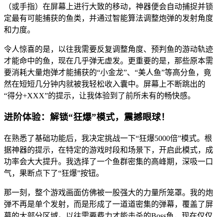
（或手指）在屏幕上进行大致的移动，神器便会自动捕捉并锁
定最有可能捕获的鱼类，并通过智能算法调整炮弹的发射角度
和力度。
令人惊喜的是，以往我需要反复调整角度、预判鱼的游动轨迹
才能命中的鱼，现在几乎弹无虚发。更重要的是，那些原本需
要消耗大量炮弹才能捕获的“小金龙”、“美人鱼”等高分鱼，竟
然在短短几分钟内就被我轻松收入囊中。屏幕上不断跳出的
“得分+XXX”的提示，让我体验到了前所未有的畅快感。
进阶体验：解锁“狂爆”模式，震撼眼球！
在熟悉了基础功能后，我决定挑战一下“狂爆5000倍”模式。根
据神器的提示，在特定的游戏时段和场景下，开启此模式，成
功率会大大提升。我选择了一个鱼群密集的高峰期，深吸一口
气，果断点下了“狂爆”按钮。
那一刻，整个游戏画面仿佛被一股强大的力量所笼罩。我的炮
弹不再是单个发射，而是形成了一道道密集的弹幕，覆盖了屏
幕的大部分区域。以往需要费力才能击杀的Boss鱼，现在仅仅