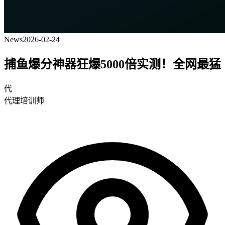
News
2026-02-24
捕鱼爆分神器狂爆5000倍实测！全网最猛
代
代理培训师