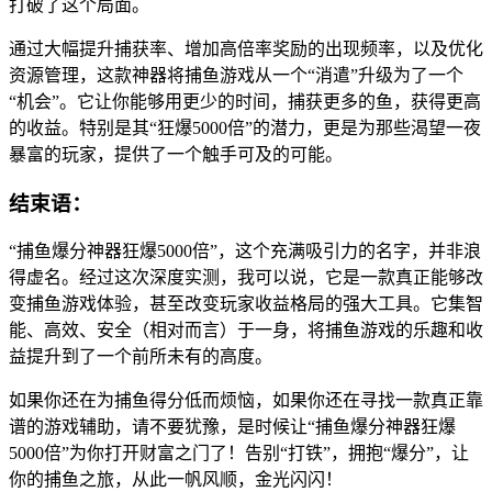
打破了这个局面。
通过大幅提升捕获率、增加高倍率奖励的出现频率，以及优化
资源管理，这款神器将捕鱼游戏从一个“消遣”升级为了一个
“机会”。它让你能够用更少的时间，捕获更多的鱼，获得更高
的收益。特别是其“狂爆5000倍”的潜力，更是为那些渴望一夜
暴富的玩家，提供了一个触手可及的可能。
结束语：
“捕鱼爆分神器狂爆5000倍”，这个充满吸引力的名字，并非浪
得虚名。经过这次深度实测，我可以说，它是一款真正能够改
变捕鱼游戏体验，甚至改变玩家收益格局的强大工具。它集智
能、高效、安全（相对而言）于一身，将捕鱼游戏的乐趣和收
益提升到了一个前所未有的高度。
如果你还在为捕鱼得分低而烦恼，如果你还在寻找一款真正靠
谱的游戏辅助，请不要犹豫，是时候让“捕鱼爆分神器狂爆
5000倍”为你打开财富之门了！告别“打铁”，拥抱“爆分”，让
你的捕鱼之旅，从此一帆风顺，金光闪闪！