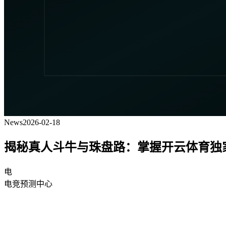
News
2026-02-18
揭秘真人斗牛与珠盘路：掌握开云体育独
电
电竞预测中心