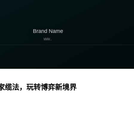
家缆法，玩转博弈新境界