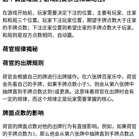
在游戏开始前，玩家需要决定下注的位置，主要有玩家、庄家
和和局三个位置。玩家下注玩家位置，期望手牌点数大于庄家
的手牌点数；下注庄家位置则希望庄家的手牌点数大于玩家。
和局则是双方点数相同，自动赢。
荷官规律揭秘
荷官的出牌规则
荷官会根据自己的牌进行出牌操作。在六张牌百家乐中，荷官
会先看自己的手牌，如果手牌点数小于5，则会从第六张牌中
抽牌直到手牌点数达到5或更高。这意味着荷官在出牌时会有
一定的规律，而这个规律正是玩家需要掌握的核心。
牌面点数的影响
荷官的牌面点数对他的出牌行为有直接影响。例如，如果荷官
的手牌点数为3，那么他会从第六张牌中抽牌直到手牌点数达