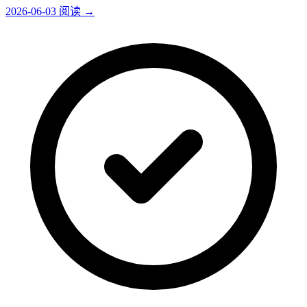
2026-06-03
阅读
→