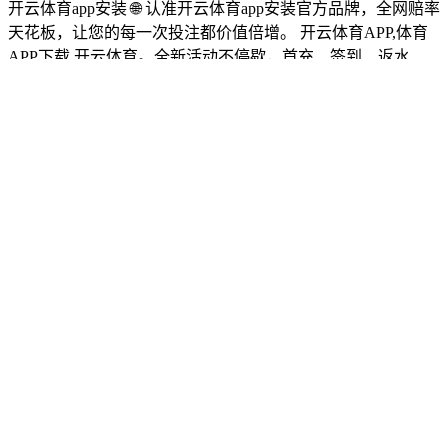
开云体育app安装 🌐 认准开云体育app安装官方品牌，全网赔率
天花板，让您的每一次投注都价值倍增。 开云体育APP,体育
APP下载,开云体育。全新活动不停歇，首充、签到、返水、
救援金全覆盖。 加入开云体育app安装大家庭，百万玩家同场
竞技，乐趣无穷。
平台导航
官网首页
最新活动
联系我们
真人直播APP
网站地图
支持的支付方式跟地址
VISA
USDT
银联
支付宝
内蒙古自治区乌兰察布市凉城县瑞祥
路612号