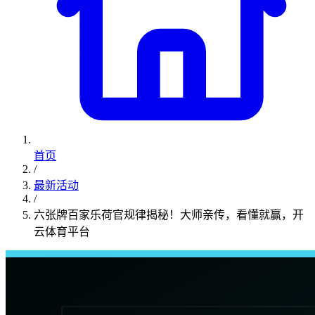
首页
/
最新活动
/
六张牌百家乐荷官规律揭秘！大师亲传，看懂就赢，开
云体育平台