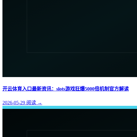
开云体育入口最新资讯：slots游戏狂爆5000倍机制官方解读
2026-05-29
阅读
→