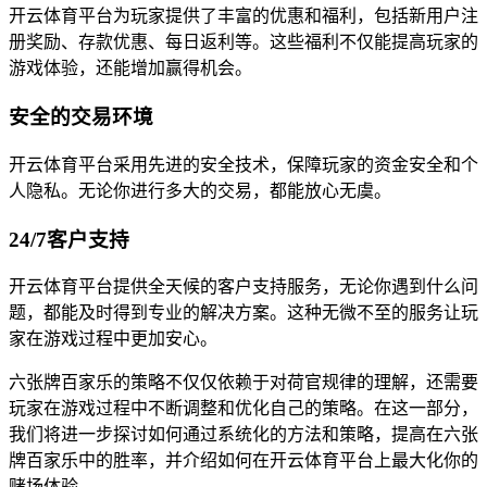
开云体育平台为玩家提供了丰富的优惠和福利，包括新用户注
册奖励、存款优惠、每日返利等。这些福利不仅能提高玩家的
游戏体验，还能增加赢得机会。
安全的交易环境
开云体育平台采用先进的安全技术，保障玩家的资金安全和个
人隐私。无论你进行多大的交易，都能放心无虞。
24/7客户支持
开云体育平台提供全天候的客户支持服务，无论你遇到什么问
题，都能及时得到专业的解决方案。这种无微不至的服务让玩
家在游戏过程中更加安心。
六张牌百家乐的策略不仅仅依赖于对荷官规律的理解，还需要
玩家在游戏过程中不断调整和优化自己的策略。在这一部分，
我们将进一步探讨如何通过系统化的方法和策略，提高在六张
牌百家乐中的胜率，并介绍如何在开云体育平台上最大化你的
赌场体验。