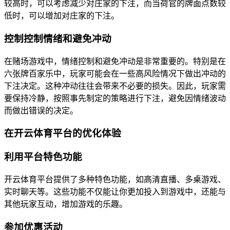
较高时，可以考虑减少对庄家的下注，而当荷官的牌面点数较
低时，可以增加对庄家的下注。
控制控制情绪和避免冲动
在赌场游戏中，情绪控制和避免冲动是非常重要的。特别是在
六张牌百家乐中，玩家可能会在一些高风险情况下做出冲动的
下注决定。这种冲动往往会带来不必要的损失。因此，玩家需
要保持冷静，按照事先制定的策略进行下注，避免因情绪波动
而做出错误的决定。
在开云体育平台的优化体验
利用平台特色功能
开云体育平台提供了多种特色功能，如高清直播、多桌游戏、
实时聊天等。这些功能不仅能让你更加投入到游戏中，还能与
其他玩家互动，增加游戏的乐趣。
参加优惠活动