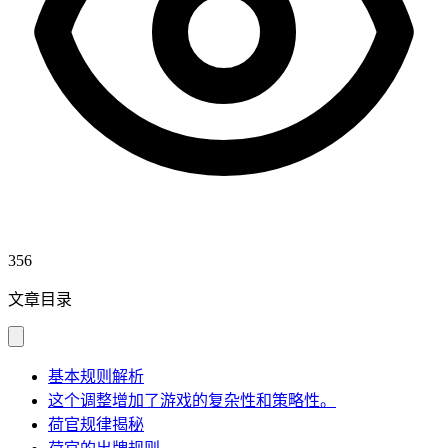
356
文章目录
基本规则解析
这个调整增加了游戏的复杂性和策略性。
荷官规律揭秘