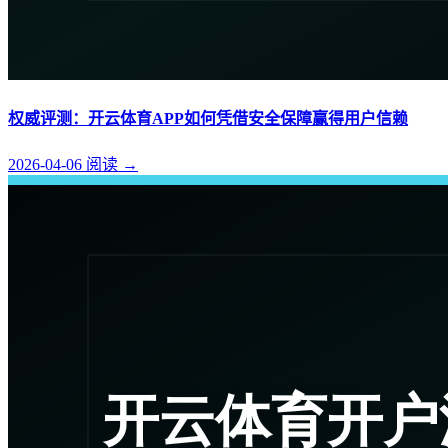
权威评测：开云体育APP如何凭借安全保障赢得用户信赖
2026-04-06
阅读
→