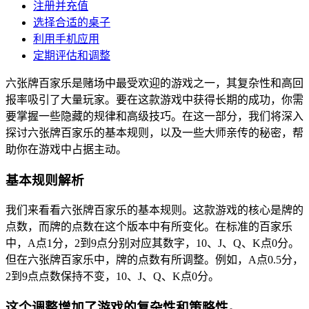
注册并充值
选择合适的桌子
利用手机应用
定期评估和调整
六张牌百家乐是赌场中最受欢迎的游戏之一，其复杂性和高回
报率吸引了大量玩家。要在这款游戏中获得长期的成功，你需
要掌握一些隐藏的规律和高级技巧。在这一部分，我们将深入
探讨六张牌百家乐的基本规则，以及一些大师亲传的秘密，帮
助你在游戏中占据主动。
基本规则解析
我们来看看六张牌百家乐的基本规则。这款游戏的核心是牌的
点数，而牌的点数在这个版本中有所变化。在标准的百家乐
中，A点1分，2到9点分别对应其数字，10、J、Q、K点0分。
但在六张牌百家乐中，牌的点数有所调整。例如，A点0.5分，
2到9点点数保持不变，10、J、Q、K点0分。
这个调整增加了游戏的复杂性和策略性。