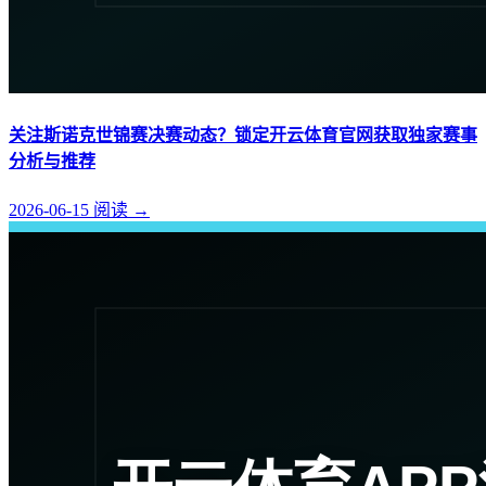
关注斯诺克世锦赛决赛动态？锁定开云体育官网获取独家赛事
分析与推荐
2026-06-15
阅读
→