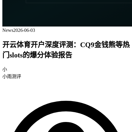
News
2026-06-03
开云体育开户深度评测：CQ9金钱熊等热
门slots的爆分体验报告
小
小雨测评