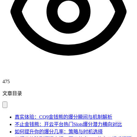
475
文章目录
真实体验：CQ9金钱熊的爆分瞬间与机制解析
不止金钱熊：开云平台热门Slots爆分潜力横向对比
如何提升你的爆分几率：策略与时机选择