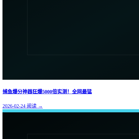
捕鱼爆分神器狂爆5000倍实测！全网最猛
2026-02-24
阅读
→