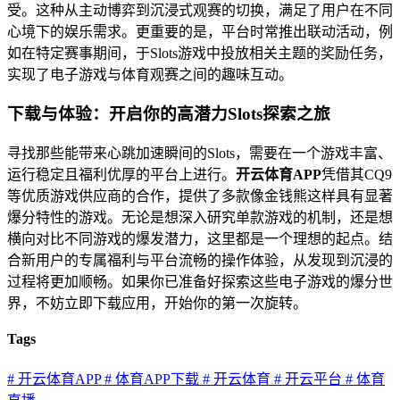
受。这种从主动博弈到沉浸式观赛的切换，满足了用户在不同
心境下的娱乐需求。更重要的是，平台时常推出联动活动，例
如在特定赛事期间，于Slots游戏中投放相关主题的奖励任务，
实现了电子游戏与体育观赛之间的趣味互动。
下载与体验：开启你的高潜力Slots探索之旅
寻找那些能带来心跳加速瞬间的Slots，需要在一个游戏丰富、
运行稳定且福利优厚的平台上进行。
开云体育APP
凭借其CQ9
等优质游戏供应商的合作，提供了多款像金钱熊这样具有显著
爆分特性的游戏。无论是想深入研究单款游戏的机制，还是想
横向对比不同游戏的爆发潜力，这里都是一个理想的起点。结
合新用户的专属福利与平台流畅的操作体验，从发现到沉浸的
过程将更加顺畅。如果你已准备好探索这些电子游戏的爆分世
界，不妨立即下载应用，开始你的第一次旋转。
Tags
# 开云体育APP
# 体育APP下载
# 开云体育
# 开云平台
# 体育