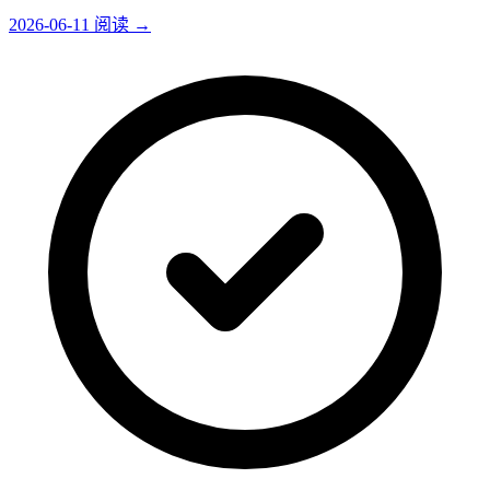
2026-06-11
阅读
→