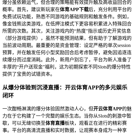
爆分虽依赖运气，但合理的策略能有效提升触及高收益回合的
概率。首先，建议新玩家在
体育APP下载
后，充分利用平台的
免费试玩功能，熟悉不同游戏的基础规则和触发条件。例如，
像金钱熊这类游戏，在低押注模式下更容易积累进入特殊回合
所需的次数。其次，关注游戏内的“热度”指示或历史开奖信息
（部分游戏提供），虽然不能预测结果，但有助于了解游戏的
当前波动周期。最重要的是资金管理：设定严格的单次session
预算，并在触发任何小型奖励回合后考虑暂停，避免因追逐连
续爆分而过度消耗。此外，新用户别忘了，平台为新人准备了
丰厚的“开户送现金”福利，这为初期探索不同Slots的爆分特性
提供了宝贵的试错资本。
从爆分体验到沉浸直播：开云体育APP的多元娱乐
闭环
一次酣畅淋漓的爆分体验固然激动人心，但
开云体育APP
的魅
力在于它构建了一个完整的娱乐生态。当你从Slots的刺激中暂
歇，可以无缝切换至
体育直播
板块，观看正在进行的精彩赛
事。平台的高清流直播和实时数据，让观赛本身成为一种享