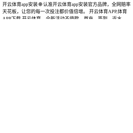
开云体育app安装 🌐 认准开云体育app安装官方品牌，全网赔率
天花板，让您的每一次投注都价值倍增。 开云体育APP,体育
APP下载,开云体育。全新活动不停歇，首充、签到、返水、
救援金全覆盖。 加入开云体育app安装大家庭，百万玩家同场
竞技，乐趣无穷。
平台导航
官网首页
最新活动
联系我们
真人直播APP
网站地图
支持的支付方式跟地址
VISA
USDT
银联
支付宝
内蒙古自治区乌兰察布市凉城县瑞祥
路612号