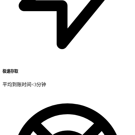
极速存取
平均到账时间<3分钟