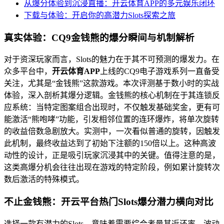
从爆分体验到沉浸直播：开云体育APP的多元娱乐闭环
下载与体验：开启你的高潜力Slots探索之旅
真实体验：CQ9金钱熊的爆分瞬间与机制解析
对于资深玩家而言，Slots的魅力在于其不可预测的爆发力。在
众多平台中，
开云体育APP
上线的CQ9电子游戏系列一直备受
关注，尤其是“金钱熊”这款游戏。本次评测基于数小时的实战
体验，深入剖析其爆分逻辑。金钱熊的核心机制在于其连锁反
应系统：当特定图案组合出现时，不仅触发基础奖金，更有可
能激活“熊咆哮”功能，引发相邻位置的连环爆炸，将单次旋转
的收益倍数急剧放大。实测中，一次看似普通的旋转，因触发
此机制，最终收益达到了初始下注额的150倍以上。这种高波
动性的设计，正是吸引玩家沉浸其中的关键。值得注意的是，
这类高爆分机会往往出现在游戏的特定阶段，例如累计旋转次
数后激活的特殊模式。
不止金钱熊：开云平台热门Slots爆分潜力横向对比
选择一款有潜力的Slots，意味着需要综合考量其返还率、波动