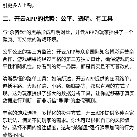
引更多人上钩。
二、开云APP的优势：公平、透明、有工具
与“杀猪盘”的黑幕形成鲜明对比，开云APP为玩家提供了一个
健康、可持续的游戏环境。
公平公正的第三方监管：开云APP与众多国际知名博彩运营商
合作，游戏结果均经过严格的第三方独立审计，确保游戏的公
平性和随机性。你看到的每一局牌，都是真实且不可篡改的。
清晰易懂的路单工具：如前所述，开云APP提供的庄闲路单，
包括主路、大眼仔路、小路、蟑螂路等，都以直观的方式呈
现。这为玩家提供了强大的数据分析工具，让你能够基于真实
数据进行判断，而非听信“导师”的虚假预测。
丰富的游戏选择，多样化的投注方式：开云APP提供多种百家
乐玩法，满足不同玩家的需求。你也可以根据自己的风险偏
好，选择不同的投注额度，这与“杀猪盘”强行诱导加码的行为
截然不同。