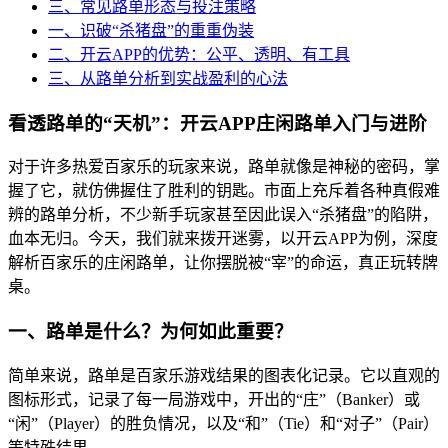
三、常见路单形态与投注策略
一、识破“杀猪盘”的重重伪装
二、开云APP的优势：公平、透明、有工具
三、从路单分析到实战盈利的心法
看透路单的“天机”：开云APP庄闲路单入门与进阶
对于许多热爱百家乐的玩家来说，路单就像是神秘的密码，掌
握了它，就仿佛握住了胜利的钥匙。市面上充斥着各种真假难
辨的路单分析，不少新手玩家甚至因此误入“杀猪盘”的陷阱，
血本无归。今天，我们就来拨开迷雾，以开云APP为例，深度
解析百家乐的庄闲路单，让你摆脱被“宰”的命运，真正玩转牌
桌。
一、路单是什么？为何如此重要？
简单来说，路单是百家乐游戏结果的图表化记录。它以直观的
图标形式，记录了每一局游戏中，开出的“庄”（Banker）或
“闲”（Player）的胜负情况，以及“和”（Tie）和“对子”（Pair）
等特殊结果。