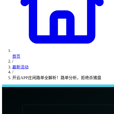
首页
/
最新活动
/
开云APP庄闲路单全解析！路单分析，拒绝杀猪盘