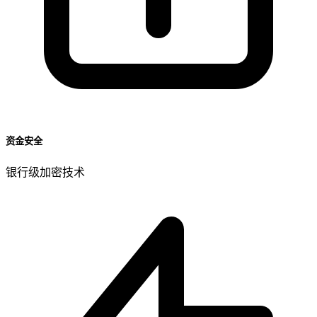
资金安全
银行级加密技术