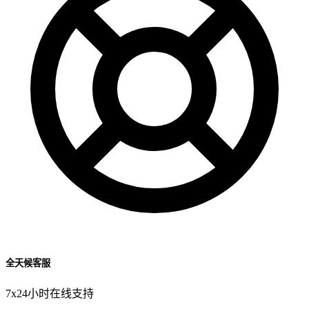
全天候客服
7x24小时在线支持