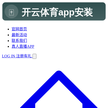
官网首页
最新活动
联系我们
真人直播APP
LOG IN
注册有礼