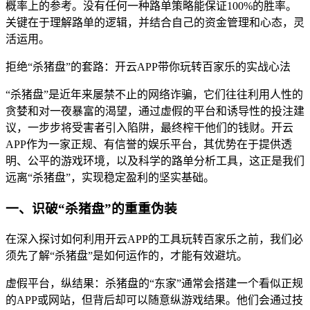
概率上的参考。没有任何一种路单策略能保证100%的胜率。
关键在于理解路单的逻辑，并结合自己的资金管理和心态，灵
活运用。
拒绝“杀猪盘”的套路：开云APP带你玩转百家乐的实战心法
“杀猪盘”是近年来屡禁不止的网络诈骗，它们往往利用人性的
贪婪和对一夜暴富的渴望，通过虚假的平台和诱导性的投注建
议，一步步将受害者引入陷阱，最终榨干他们的钱财。开云
APP作为一家正规、有信誉的娱乐平台，其优势在于提供透
明、公平的游戏环境，以及科学的路单分析工具，这正是我们
远离“杀猪盘”，实现稳定盈利的坚实基础。
一、识破“杀猪盘”的重重伪装
在深入探讨如何利用开云APP的工具玩转百家乐之前，我们必
须先了解“杀猪盘”是如何运作的，才能有效避坑。
虚假平台，纵结果：杀猪盘的“东家”通常会搭建一个看似正规
的APP或网站，但背后却可以随意纵游戏结果。他们会通过技