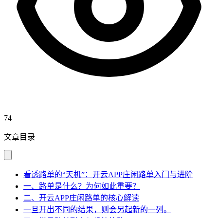
74
文章目录
看透路单的“天机”：开云APP庄闲路单入门与进阶
一、路单是什么？为何如此重要？
二、开云APP庄闲路单的核心解读
一旦开出不同的结果，则会另起新的一列。