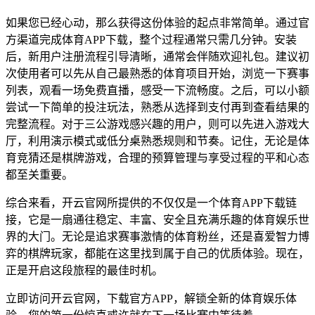
如果您已经心动，那么获得这份体验的起点非常简单。通过官
方渠道完成体育APP下载，整个过程通常只需几分钟。安装
后，新用户注册流程引导清晰，通常会伴随欢迎礼包。建议初
次使用者可以先从自己最熟悉的体育项目开始，浏览一下赛事
列表，观看一场免费直播，感受一下流畅度。之后，可以小额
尝试一下简单的投注玩法，熟悉从选择到支付再到查看结果的
完整流程。对于三公游戏感兴趣的用户，则可以先进入游戏大
厅，利用演示模式或低分桌熟悉规则和节奏。记住，无论是体
育竞猜还是棋牌游戏，合理的预算管理与享受过程的平和心态
都至关重要。
综合来看，开云官网所提供的不仅仅是一个体育APP下载链
接，它是一扇通往稳定、丰富、安全且充满乐趣的体育娱乐世
界的大门。无论是追求赛事激情的体育粉丝，还是喜爱智力博
弈的棋牌玩家，都能在这里找到属于自己的优质体验。现在，
正是开启这段旅程的最佳时机。
立即访问开云官网，下载官方APP，解锁全新的体育娱乐体