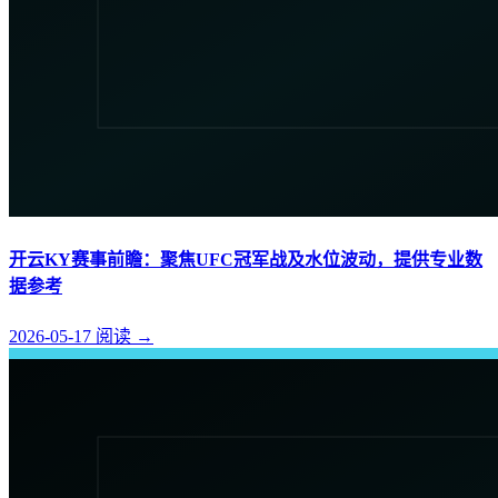
开云KY赛事前瞻：聚焦UFC冠军战及水位波动，提供专业数
据参考
2026-05-17
阅读
→