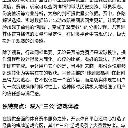
深度。赛前，玩家可以查阅详细的球队历史交锋、球员状态、
伤病情况等专业分析，为您的判断提供坚实依据。赛中，多路
解说选择、实时数据统计与动态赔率图表同步更新，让观赛体
验超越了单纯的“观看”，变成了深度参与的分析过程。尤其是
其体育直播流的质量与稳定性，在同类平台中表现优异，极大
提升了观赛的沉浸感。
除了观看，行动同样重要。无论是赛前竞猜还是滚球投注，操
作流程都设计得极为简化。心仪的比赛，看好的玩法，几步点
击即可完成。更让用户安心的是，当胜利来临，那份喜悦能够
迅速转化为实实在在的收获。平台主推的“秒到账福利”在此刻
显得尤为贴心，它不仅仅是一个宣传语，而是切实体现在用户
每一次提现操作的即时性上，这种即时反馈极大地增强了用户
的信任感与满足感。
独特亮点：深入“三公”游戏体验
在提供全面的体育赛事服务之外，开云体育平台还精心打造了
经典的棋牌游戏专区，其中“三公”游戏吸引了大量爱好者。与