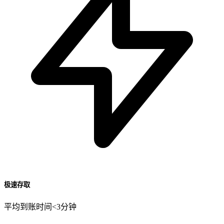
极速存取
平均到账时间<3分钟