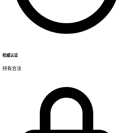
权威认证
持有合法