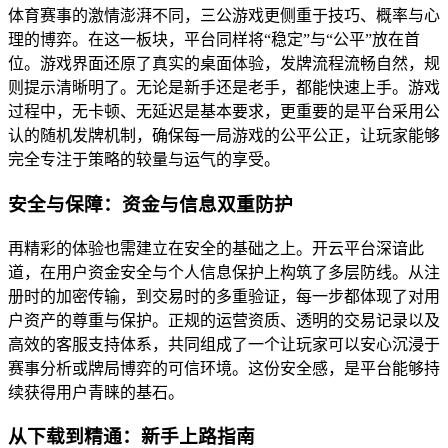
体育赛事的激情澎湃不同，三公游戏更侧重于技巧、概率与心
理的博弈。在这一板块，平台同样将“稳定”与“公平”放在首
位。游戏界面还原了真实的桌面体验，发牌流程流畅自然，规
则提示清晰明了。无论是新手还是老手，都能快速上手。游戏
过程中，无卡顿、无延迟是基本要求，更重要的是平台采用公
认的随机发牌机制，确保每一局游戏的公平公正，让玩家能够
完全专注于策略的较量与运气的享受。
安全与保障：资金与信息双重防护
再精彩的体验也需建立在安全的基础之上。开云平台深谙此
道，在用户资金安全与个人信息保护上构筑了多层防线。从注
册时的加密传输，到交易时的多重验证，每一步都体现了对用
户资产的尊重与保护。正规的运营资质、透明的交易记录以及
高效的客服支持体系，共同组成了一个让玩家可以安心沉浸于
赛事分析或牌局博弈的可信环境。这份安全感，是平台能够持
续获得用户青睐的基石。
从下载到精通：新手上路指南