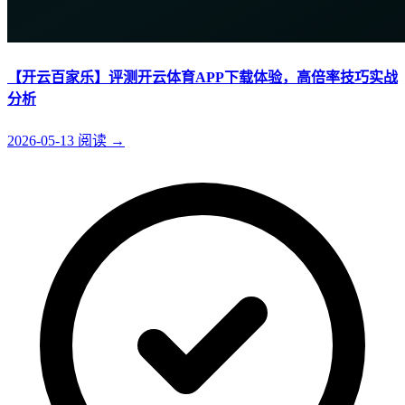
【开云百家乐】评测开云体育APP下载体验，高倍率技巧实战
分析
2026-05-13
阅读
→