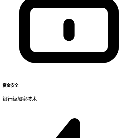
资金安全
银行级加密技术