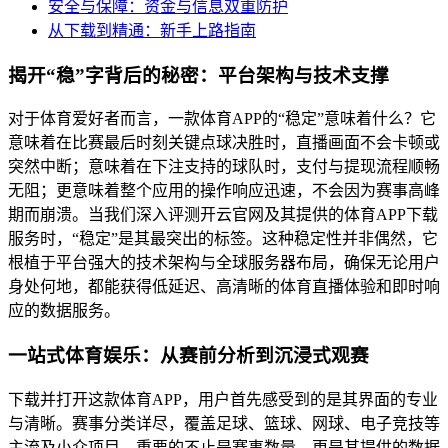
安全与保障：资金与信息双重防护
从下载到精通：新手上路指南
揭开“稳”字背后的秘密：平台架构与技术支撑
对于体育爱好者而言，一款体育APP的“稳定”意味着什么？它
意味着在比赛最后时刻关键点球决胜时，直播画面不会卡顿或
突然中断；意味着在下注支持的球队时，支付与提现流程顺畅
无阻；更意味着整个应用的操作响应迅速，不会因为赛事高峰
期而崩溃。当我们深入评测开云官网及其提供的体育APP下载
服务时，“稳定”是其最突出的标签。这种稳定性并非偶然，它
根植于平台强大的技术架构与全球服务器布局，确保无论用户
身处何地，都能获得低延迟、高清晰的体育直播体验和即时响
应的数据服务。
一站式体育娱乐：从赛前分析到沉浸式观赛
下载并打开这款体育APP，用户首先感受到的是其界面的专业
与清晰。赛事分类详尽，覆盖足球、篮球、网球、电子竞技等
主流及小众项目。重要的不止是赛事数量，更是其提供的数据