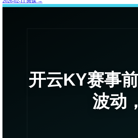
2026-02-11
阅读
→