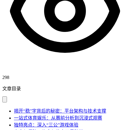
298
文章目录
揭开“稳”字背后的秘密：平台架构与技术支撑
一站式体育娱乐：从赛前分析到沉浸式观赛
独特亮点：深入“三公”游戏体验