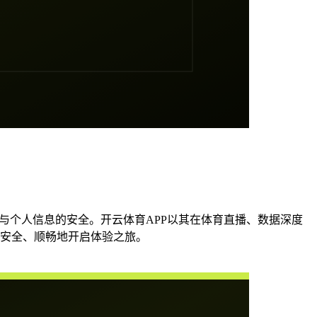
与个人信息的安全。开云体育APP以其在体育直播、数据深度
安全、顺畅地开启体验之旅。