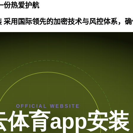
一份热爱护航
装
采用国际领先的加密技术与风控体系，确