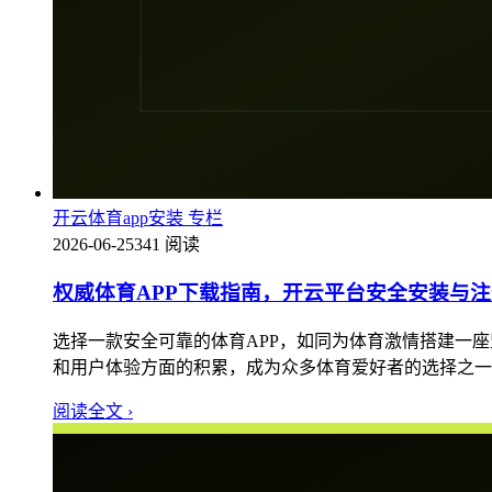
开云体育app安装 专栏
2026-06-25
341 阅读
权威体育APP下载指南，开云平台安全安装与
选择一款安全可靠的体育APP，如同为体育激情搭建一
和用户体验方面的积累，成为众多体育爱好者的选择之一
阅读全文
›