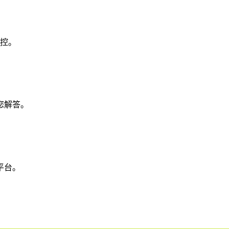
掌控。
您解答。
平台。