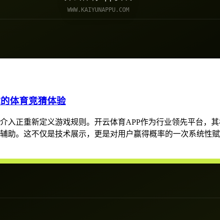
你的体育竞猜体验
介入正重新定义游戏规则。开云体育APP作为行业领先平台，其
辅助。这不仅是技术展示，更是对用户赢得概率的一次系统性赋