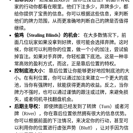
家的行动你都看在眼里。他们下注多少，弃牌多少，都
给你提供了宝贵的信息。你可以根据这些信息，来判断
他们的牌力范围，从而更准确地判断自己的牌是否值得
继续。
偷鸡（Stealing Blinds）的机会：
在大多数情况下，前
面几位玩家如果没拿到好牌，很可能会选择弃牌。这时
候，你就可以利用你的位置，做一个小的加注，尝试偷
掉盲注。如果对手弃牌，你轻松赢下底池。这是一种非
常高效的盈利方式，而这，正是靠后位置的特权。
控制底池大小：
靠后位置让你能够更好地控制底池的大
小。在有利位置，你可以通过加注来建立一个更大的底
池，当你有强牌时，就能获得更高的收益。反之，当你
牌力不强时，也可以通过谨慎的跟注或过牌，来避免损
失，或者伺机寻找翻盘机会。
后期主导权：
即使牌面已经发到了转牌（Turn）或者河
牌（River），你在靠后位置依然拥有很大的信息优势。
你可以根据前面的下注情况，来决定你的行动，甚至可
以利用你的位置进行虚张声势（Bluff），让对手因为信