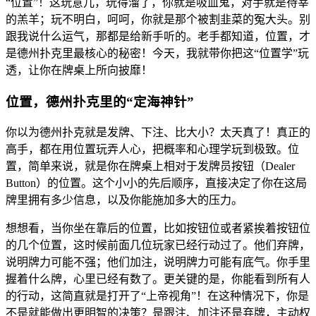
“位置”！这玩意儿，玩得溜了，你就是吸血鬼，对手就是待宰
的羔羊；玩不明白，呵呵，你就是那个被割韭菜的冤大头。别
跟我说什么运气，那都是给新手听的。老手都知道，位置，才
是德州扑克里最核心的秘密！今天，我就带你把这“位置学”玩
透，让你在牌桌上所向披靡！
位置，德州扑克里的“定海神针”
你以为德州扑克就是发牌、下注、比大小？太天真了！真正的
高手，都在用位置玩弄人心，把概率和心理学玩到极致。位
置，简单来说，就是你在牌桌上相对于发牌员按钮（Dealer
Button）的位置。这个小小的先后顺序，直接决定了你在这局
牌里拥有多少信息，以及你能施加多大的压力。
想想看，当你坐在靠后的位置，比如按钮位或者紧挨着按钮位
的几个位置，这时候前面几位玩家已经行动过了。他们弃牌，
说明牌力可能不强；他们加注，说明牌力可能有底气。你手里
握着什么牌，心里已经有数了。更关键的是，你能看到所有人
的行动，这简直就是打开了“上帝视角”！在这种情况下，你是
不是就能做出更明智的决策？是跟注、加注还是弃牌，主动权