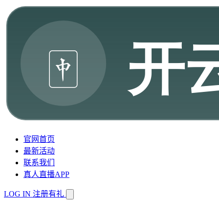
官网首页
最新活动
联系我们
真人直播APP
LOG IN
注册有礼