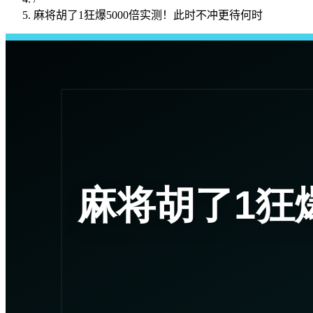
麻将胡了1狂爆5000倍实测！此时不冲更待何时