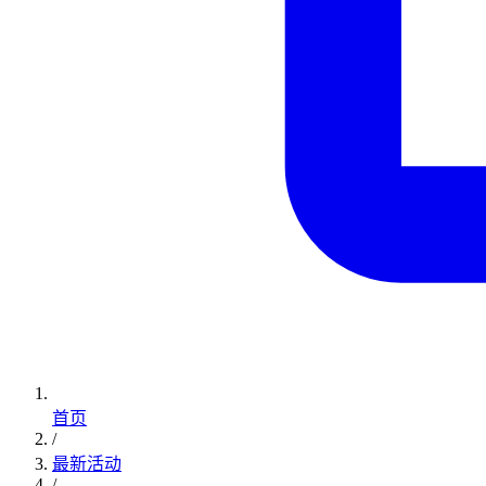
首页
/
最新活动
/