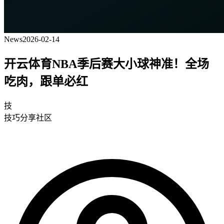
News
2026-02-14
开云体育NBA季后赛大小球神准！全场
吃肉，跟单必红
技
技巧分享社区