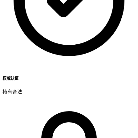
权威认证
持有合法