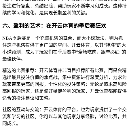
投注进行复盘，总结经验，帮助玩家不断学习和成长。这种持
续的学习和优化，是实现长期盈利的关键。
六、盈利的艺术：在开云体育的季后赛狂欢
NBA季后赛是一个充满机遇的舞台，而大小球玩法，则为抓
住这些机遇提供了更广阔的空间。开云体育，以其“神准”的大
小球预测，成为了玩家们在季后赛中“全场吃肉，跟单必红”的
最佳伙伴。
精选的比赛推荐：开云体育并非盲目推荐所有比赛，而是会精
选出最具投注价值的焦点战，集中资源进行深度分析，力求为
玩家带来更高的回报。个性化的投注策略：无论是追求高风险
高回报的玩家，还是偏好稳健盈利的玩家，开云体育都能提供
适合的投注建议和策略。
社区的互动与交流：开云体育的平台，也为玩家提供了一个交
流和学习的社区。你可以与其他玩家分享经验，讨论比赛，共
同成长。