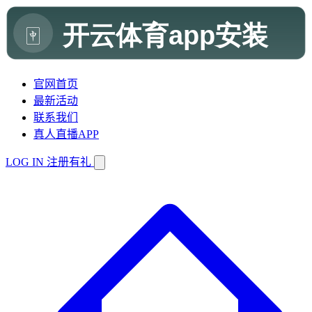
官网首页
最新活动
联系我们
真人直播APP
LOG IN
注册有礼