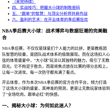
（未完待续）
四、实战技巧：把握大小球的制胜密码
五、“跟单”的智慧：与顶尖分析师并肩作战
六、盈利的艺术：在开云体育的季后赛狂欢
NBA季后赛大小球：战术博弈与数据狂潮的完美融
合
NBA季后赛，不仅仅是球星们个人能力的比拼，更是教练团
队智慧的较量，是团队战术体系的极致展现。而在这场扣人心
弦的体育盛宴中，“大小球”玩法以其独特的魅力，吸引了无数
目光。它不拘泥于胜负，而是将焦点放在比赛的得分总和上，
让每一次进攻、每一次防守都充满了看点。
开云体育，作为本次NBA季后赛的官方合作平台，倾力打造
了这场大小球的盛宴，其神准的预测，更是让无数玩家体验到
了“全场吃肉，跟单必红”的快感。
一、揭秘大小球：为何如此迷人？