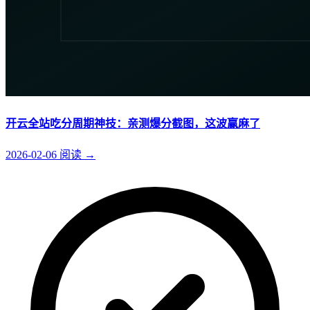
开云全站吃分周期神技：亲测爆分截图，这波赢麻了
2026-02-06
阅读
→