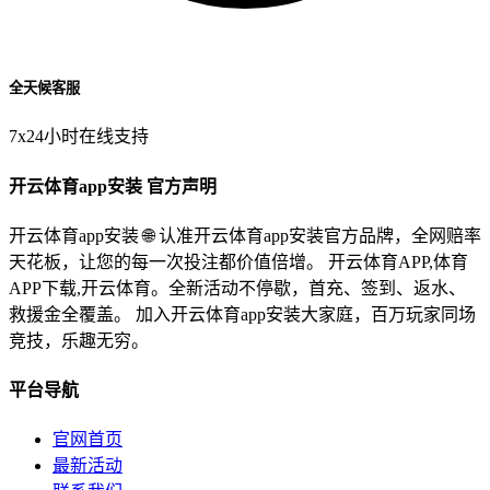
全天候客服
7x24小时在线支持
开云体育app安装 官方声明
开云体育app安装 🌐 认准开云体育app安装官方品牌，全网赔率
天花板，让您的每一次投注都价值倍增。 开云体育APP,体育
APP下载,开云体育。全新活动不停歇，首充、签到、返水、
救援金全覆盖。 加入开云体育app安装大家庭，百万玩家同场
竞技，乐趣无穷。
平台导航
官网首页
最新活动